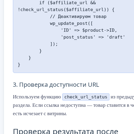
        if ($affiliate_url && 
!check_url_status($affiliate_url)) {

            // Деактивируем товар

            wp_update_post([

                'ID' => $product->ID,

                'post_status' => 'draft'

            ]);

        }

    }

}
3. Проверка доступности URL
Используем функцию
из предыд
check_url_status
раздела. Если ссылка недоступна — товар ставится в ч
есть исчезает с витрины.
Проверка результата после