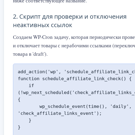
ниже соответствующее название.
2. Скрипт для проверки и отключения
неактивных ссылок
Создаем WP-Cron задачу, которая периодически прове
и отключает товары с нерабочими ссылками (переключ
товара в 'draft').
add_action('wp', 'schedule_affiliate_link_ch
function schedule_affiliate_link_check() {

    if 
(!wp_next_scheduled('check_affiliate_links_
{

        wp_schedule_event(time(), 'daily', 
'check_affiliate_links_event');

    }

}
