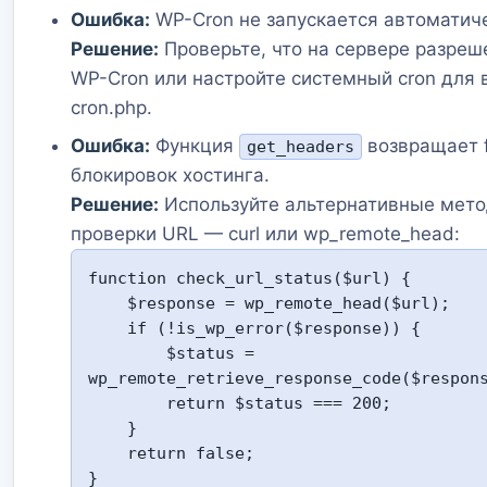
Ошибка:
WP-Cron не запускается автоматич
Решение:
Проверьте, что на сервере разреш
WP-Cron или настройте системный cron для 
cron.php.
Ошибка:
Функция
возвращает f
get_headers
блокировок хостинга.
Решение:
Используйте альтернативные мет
проверки URL — curl или wp_remote_head:
function check_url_status($url) {

    $response = wp_remote_head($url);

    if (!is_wp_error($response)) {

        $status = 
wp_remote_retrieve_response_code($respons
        return $status === 200;

    }

    return false;

}