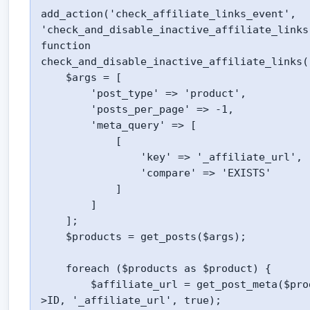
add_action('check_affiliate_links_event', 
'check_and_disable_inactive_affiliate_links'
function 
check_and_disable_inactive_affiliate_links()
    $args = [

        'post_type' => 'product',

        'posts_per_page' => -1,

        'meta_query' => [

            [

                'key' => '_affiliate_url',

                'compare' => 'EXISTS'

            ]

        ]

    ];

    $products = get_posts($args);

    foreach ($products as $product) {

        $affiliate_url = get_post_meta($product-
>ID, '_affiliate_url', true);
