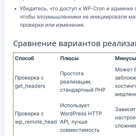
Убедитесь, что доступ к WP-Cron и админке
чтобы злоумышленники не инициировали м
проверки или изменения.
Сравнение вариантов реализ
Способ
Плюсы
Минус
Может 
Простота
Проверка с
заблоки
реализации,
get_headers
хостинг
стандартный PHP
медлен
Использует
Зависит
Проверка с
WordPress HTTP
настрое
wp_remote_head
API, лучше
сложнее
совместимость