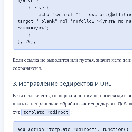
</div>';

    } else {

        echo '<a href="' . esc_url($affiliate_url) . '" 
target="_blank" rel="nofollow">Купить по па
ссылке</a>';

    }

}, 20);
Если ссылка не выводится или пустая, значит мета да
сохраняются.
3. Исправление редиректов и URL
Если ссылки есть, но переход по ним не происходит, в
плагине неправильно обрабатывается редирект. Добав
хук
:
template_redirect
add_action('template_redirect', function() {