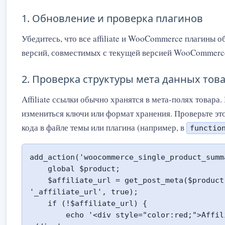
1. Обновление и проверка плагинов
Убедитесь, что все affiliate и WooCommerce плагины 
версий, совместимых с текущей версией WooCommerc
2. Проверка структуры мета данных тов
Affiliate ссылки обычно хранятся в мета-полях товара
измениться ключи или формат хранения. Проверьте э
кода в файле темы или плагина (например, в
functio
add_action('woocommerce_single_product_summ
    global $product;

    $affiliate_url = get_post_meta($product->get_id(), 
'_affiliate_url', true);

    if (!$affiliate_url) {

        echo '<div style="color:red;">Affiliate URL не найден!