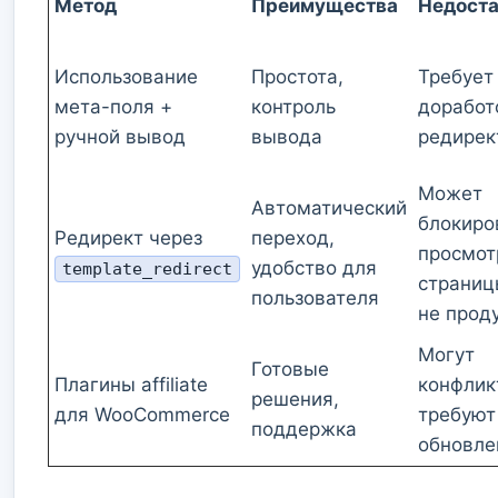
Метод
Преимущества
Недоста
Использование
Простота,
Требует
мета-поля +
контроль
доработ
ручной вывод
вывода
редирек
Может
Автоматический
блокиро
Редирект через
переход,
просмот
удобство для
template_redirect
страниц
пользователя
не прод
Могут
Готовые
Плагины affiliate
конфлик
решения,
для WooCommerce
требуют
поддержка
обновле