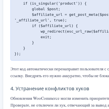
    if (is_singular('product')) {

        global $post;

        $affiliate_url = get_post_meta($post->ID, 
'_affiliate_url', true);

        if ($affiliate_url) {

            wp_redirect(esc_url_raw($affiliate_url));

            exit;

        }

    }

});
Этот код автоматически перенаправит пользователя с ст
ссылку. Внедрять его нужно аккуратно, чтобы не бло
4. Устранение конфликтов хуков
Обновления WooCommerce могли изменить приоритеты
Проверьте, не отключен ли хук, отвечающий за вывод af