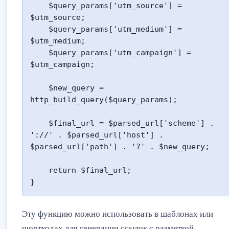
    $query_params['utm_source'] = 
$utm_source;

    $query_params['utm_medium'] = 
$utm_medium;

    $query_params['utm_campaign'] = 
$utm_campaign;

    $new_query = 
http_build_query($query_params);

    $final_url = $parsed_url['scheme'] . 
'://' . $parsed_url['host'] . 
$parsed_url['path'] . '?' . $new_query;

    return $final_url;

}
Эту функцию можно использовать в шаблонах или
шорткодах для генерации ссылок с разметкой