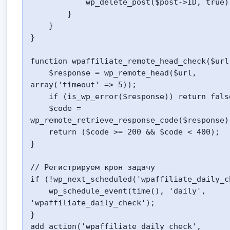
            wp_delete_post($post->ID, true);

        }

    }

}

function wpaffiliate_remote_head_check($url)
    $response = wp_remote_head($url, 
array('timeout' => 5));

    if (is_wp_error($response)) return false;

    $code = 
wp_remote_retrieve_response_code($response);
    return ($code >= 200 && $code < 400);

}

// Регистрируем крон задачу

if (!wp_next_scheduled('wpaffiliate_daily_ch
    wp_schedule_event(time(), 'daily', 
'wpaffiliate_daily_check');

}

add_action('wpaffiliate_daily_check', 