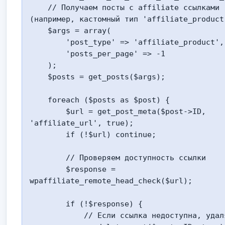
    // Получаем посты с affiliate ссылками 
(например, кастомный тип 'affiliate_product'
    $args = array(

        'post_type' => 'affiliate_product',

        'posts_per_page' => -1

    );

    $posts = get_posts($args);

    foreach ($posts as $post) {

        $url = get_post_meta($post->ID, 
'affiliate_url', true);

        if (!$url) continue;

        // Проверяем доступность ссылки

        $response = 
wpaffiliate_remote_head_check($url);

        if (!$response) {

            // Если ссылка недоступна, удаляем пост
