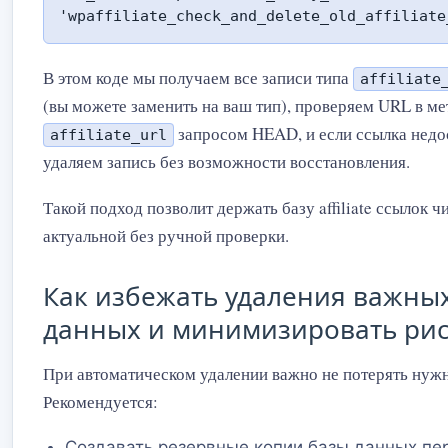
'wpaffiliate_check_and_delete_old_affiliate
В этом коде мы получаем все записи типа
affiliate
(вы можете заменить на ваш тип), проверяем URL в ме
запросом HEAD, и если ссылка недо
affiliate_url
удаляем запись без возможности восстановления.
Такой подход позволит держать базу affiliate ссылок ч
актуальной без ручной проверки.
Как избежать удаления важны
данных и минимизировать ри
При автоматическом удалении важно не потерять нужн
Рекомендуется:
Создавать резервные копии базы данных пе