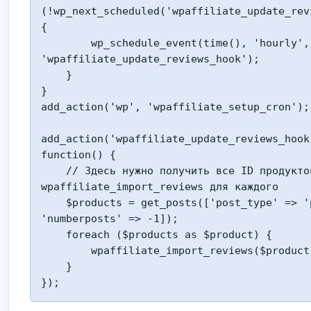
(!wp_next_scheduled('wpaffiliate_update_rev
{

        wp_schedule_event(time(), 'hourly', 
'wpaffiliate_update_reviews_hook');

    }

}

add_action('wp', 'wpaffiliate_setup_cron');

add_action('wpaffiliate_update_reviews_hook
function() {

    // Здесь нужно получить все ID продуктов и вызвать 
wpaffiliate_import_reviews для каждого

    $products = get_posts(['post_type' => 'product', 
'numberposts' => -1]);

    foreach ($products as $product) {

        wpaffiliate_import_reviews($product->ID);

    }

});