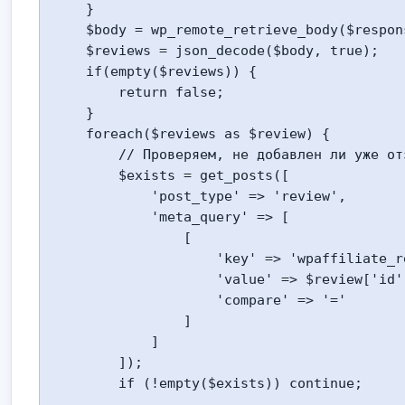
    }

    $body = wp_remote_retrieve_body($response);

    $reviews = json_decode($body, true);

    if(empty($reviews)) {

        return false;

    }

    foreach($reviews as $review) {

        // Проверяем, не добавлен ли уже отзыв

        $exists = get_posts([

            'post_type' => 'review',

            'meta_query' => [

                [

                    'key' => 'wpaffiliate_review_id',

                    'value' => $review['id'],

                    'compare' => '='

                ]

            ]

        ]);

        if (!empty($exists)) continue;
