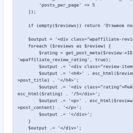
        'posts_per_page' => 5

    ]);

    if (empty($reviews)) return 'Отзывов пока нет.';

    $output = '<div class="wpaffiliate-reviews">';

    foreach ($reviews as $review) {

        $rating = get_post_meta($review->ID, 
'wpaffiliate_review_rating', true);

        $output .= '<div class="review-item">';

        $output .= '<h4>' . esc_html($review-
>post_title) . '</h4>';

        $output .= '<div class="rating">Рейтинг: ' . 
esc_html($rating) . '/5</div>';

        $output .= '<p>' . esc_html($review-
>post_content) . '</p>';

        $output .= '</div>';

    }

    $output .= '</div>';
