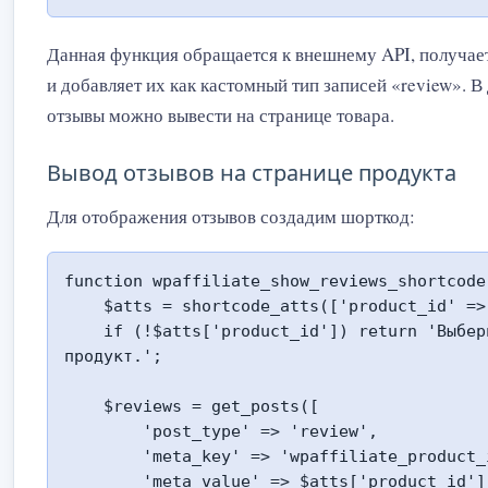
Данная функция обращается к внешнему API, получае
и добавляет их как кастомный тип записей «review». 
отзывы можно вывести на странице товара.
Вывод отзывов на странице продукта
Для отображения отзывов создадим шорткод:
function wpaffiliate_show_reviews_shortcode(
    $atts = shortcode_atts(['product_id' => 0], $atts);

    if (!$atts['product_id']) return 'Выберите 
продукт.';

    $reviews = get_posts([

        'post_type' => 'review',

        'meta_key' => 'wpaffiliate_product_id',

        'meta_value' => $atts['product_id'],
