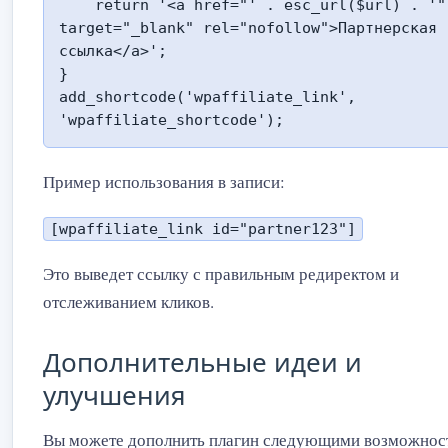
    return '<a href="' . esc_url($url) . '" 
target="_blank" rel="nofollow">Партнерская 
ссылка</a>';

}

add_shortcode('wpaffiliate_link', 
'wpaffiliate_shortcode');
Пример использования в записи:
[wpaffiliate_link id="partner123"]
Это выведет ссылку с правильным редиректом и
отслеживанием кликов.
Дополнительные идеи и
улучшения
Вы можете дополнить плагин следующими возможнос