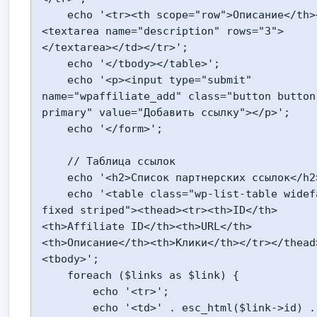
    echo '<tr><th scope="row">Описание</th><td>
<textarea name="description" rows="3">
</textarea></td></tr>';

    echo '</tbody></table>';

    echo '<p><input type="submit" 
name="wpaffiliate_add" class="button button
primary" value="Добавить ссылку"></p>';

    echo '</form>';

    // Таблица ссылок

    echo '<h2>Список партнерских ссылок</h2>';

    echo '<table class="wp-list-table widefat 
fixed striped"><thead><tr><th>ID</th>
<th>Affiliate ID</th><th>URL</th>
<th>Описание</th><th>Клики</th></tr></thead
<tbody>';

    foreach ($links as $link) {

        echo '<tr>';

        echo '<td>' . esc_html($link->id) . 