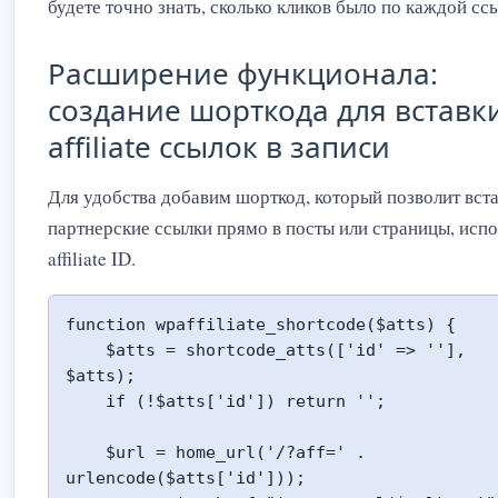
будете точно знать, сколько кликов было по каждой сс
Расширение функционала:
создание шорткода для вставк
affiliate ссылок в записи
Для удобства добавим шорткод, который позволит вст
партнерские ссылки прямо в посты или страницы, исп
affiliate ID.
function wpaffiliate_shortcode($atts) {

    $atts = shortcode_atts(['id' => ''], 
$atts);

    if (!$atts['id']) return '';

    $url = home_url('/?aff=' . 
urlencode($atts['id']));
