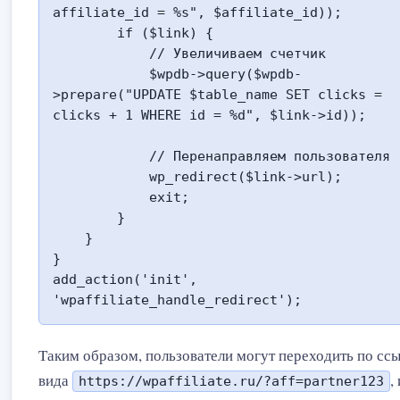
affiliate_id = %s", $affiliate_id));

        if ($link) {

            // Увеличиваем счетчик

            $wpdb->query($wpdb-
>prepare("UPDATE $table_name SET clicks = 
clicks + 1 WHERE id = %d", $link->id));

            // Перенаправляем пользователя

            wp_redirect($link->url);

            exit;

        }

    }

}

add_action('init', 
'wpaffiliate_handle_redirect');
Таким образом, пользователи могут переходить по сс
вида
,
https://wpaffiliate.ru/?aff=partner123