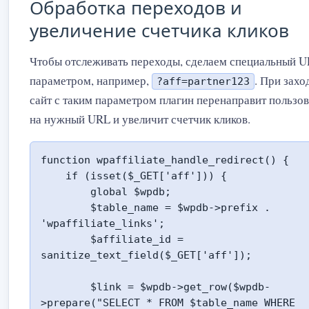
Обработка переходов и
увеличение счетчика кликов
Чтобы отслеживать переходы, сделаем специальный U
параметром, например,
. При захо
?aff=partner123
сайт с таким параметром плагин перенаправит пользов
на нужный URL и увеличит счетчик кликов.
function wpaffiliate_handle_redirect() {

    if (isset($_GET['aff'])) {

        global $wpdb;

        $table_name = $wpdb->prefix . 
'wpaffiliate_links';

        $affiliate_id = 
sanitize_text_field($_GET['aff']);

        $link = $wpdb->get_row($wpdb-
>prepare("SELECT * FROM $table_name WHERE 