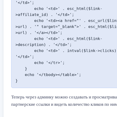
'</td>';

        echo '<td>' . esc_html($link-
>affiliate_id) . '</td>';

        echo '<td><a href="' . esc_url($link-
>url) . '" target="_blank">' . esc_html($li
>url) . '</a></td>';

        echo '<td>' . esc_html($link-
>description) . '</td>';

        echo '<td>' . intval($link->clicks) . 
'</td>';

        echo '</tr>';

    }

    echo '</tbody></table>';

Теперь через админку можно создавать и просматрива
партнерские ссылки и видеть количество кликов по ним