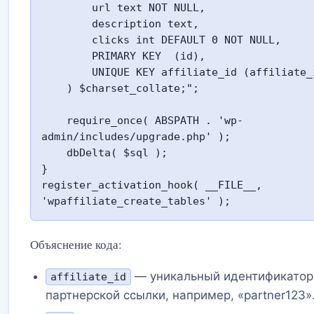
        url text NOT NULL,

        description text,

        clicks int DEFAULT 0 NOT NULL,

        PRIMARY KEY  (id),

        UNIQUE KEY affiliate_id (affiliate_id)

    ) $charset_collate;";

    require_once( ABSPATH . 'wp-
admin/includes/upgrade.php' );

    dbDelta( $sql );

}

register_activation_hook( __FILE__, 
'wpaffiliate_create_tables' );
Объяснение кода:
— уникальный идентификатор
affiliate_id
партнерской ссылки, например, «partner123»