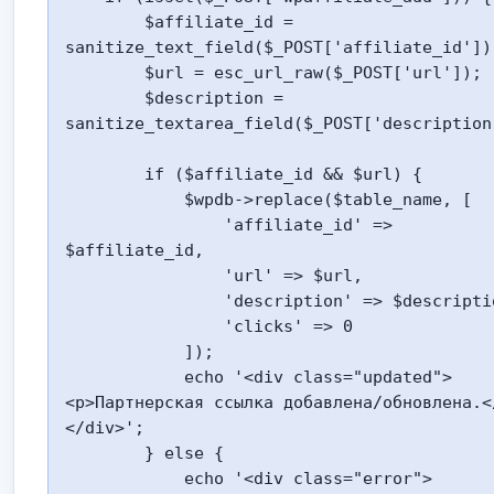
        $affiliate_id = 
sanitize_text_field($_POST['affiliate_id']);
        $url = esc_url_raw($_POST['url']);

        $description = 
sanitize_textarea_field($_POST['description'
        if ($affiliate_id && $url) {

            $wpdb->replace($table_name, [

                'affiliate_id' => 
$affiliate_id,

                'url' => $url,

                'description' => $description,

                'clicks' => 0

            ]);

            echo '<div class="updated">
<p>Партнерская ссылка добавлена/обновлена.<
</div>';

        } else {

            echo '<div class="error">