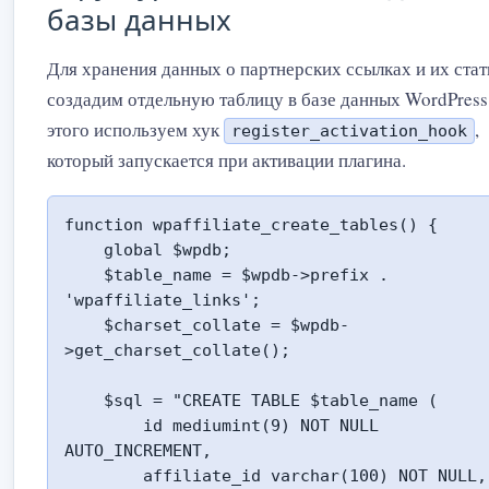
базы данных
Для хранения данных о партнерских ссылках и их стат
создадим отдельную таблицу в базе данных WordPress
этого используем хук
,
register_activation_hook
который запускается при активации плагина.
function wpaffiliate_create_tables() {

    global $wpdb;

    $table_name = $wpdb->prefix . 
'wpaffiliate_links';

    $charset_collate = $wpdb-
>get_charset_collate();

    $sql = "CREATE TABLE $table_name (

        id mediumint(9) NOT NULL 
AUTO_INCREMENT,

        affiliate_id varchar(100) NOT NULL,
