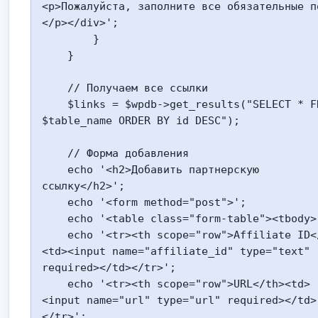
<p>Пожалуйста, заполните все обязательные п
</p></div>';

        }

    }

    // Получаем все ссылки

    $links = $wpdb->get_results("SELECT * FROM 
$table_name ORDER BY id DESC");

    // Форма добавления

    echo '<h2>Добавить партнерскую 
ссылку</h2>';

    echo '<form method="post">';

    echo '<table class="form-table"><tbody>';

    echo '<tr><th scope="row">Affiliate ID</th>
<td><input name="affiliate_id" type="text" 
required></td></tr>';

    echo '<tr><th scope="row">URL</th><td>
<input name="url" type="url" required></td>
</tr>';
