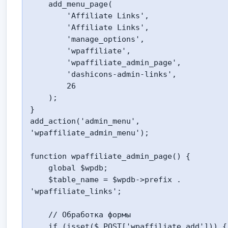
    add_menu_page(

        'Affiliate Links',

        'Affiliate Links',

        'manage_options',

        'wpaffiliate',

        'wpaffiliate_admin_page',

        'dashicons-admin-links',

        26

    );

}

add_action('admin_menu', 
'wpaffiliate_admin_menu');

function wpaffiliate_admin_page() {

    global $wpdb;

    $table_name = $wpdb->prefix . 
'wpaffiliate_links';

    // Обработка формы

    if (isset($_POST['wpaffiliate_add'])) {
