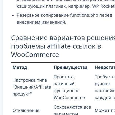
кэширующих плагинах, например, WP Rocket
Резервное копирование functions.php перед
внесением изменений.
Сравнение вариантов решени
проблемы affiliate ссылок в
WooCommerce
Метод
Преимущества
Недоста
Простота,
Требуетс
Настройка типа
нативный
ручная
"Внешний/Affiliate
функционал
настройк
продукт"
WooCommerce
каждой 
Сохраняются все
Отключение
Может п
параметры,