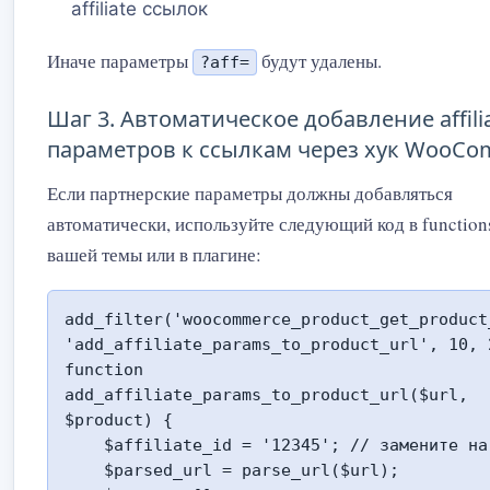
affiliate ссылок
Иначе параметры
будут удалены.
?aff=
Шаг 3. Автоматическое добавление affili
параметров к ссылкам через хук WooC
Если партнерские параметры должны добавляться
автоматически, используйте следующий код в function
вашей темы или в плагине:
add_filter('woocommerce_product_get_product
'add_affiliate_params_to_product_url', 10, 2
function 
add_affiliate_params_to_product_url($url, 
$product) {

    $affiliate_id = '12345'; // замените на ваш ID

    $parsed_url = parse_url($url);
