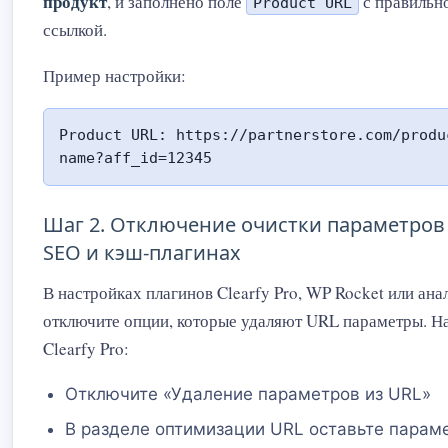
продукт
, и заполнено поле
с правильной
Product URL
ссылкой.
Пример настройки:
Product URL: https://partnerstore.com/produ
name?aff_id=12345
Шаг 2. Отключение очистки параметров
SEO и кэш-плагинах
В настройках плагинов Clearfy Pro, WP Rocket или ан
отключите опции, которые удаляют URL параметры. Н
Clearfy Pro:
Отключите «Удаление параметров из URL»
В разделе оптимизации URL оставьте парам