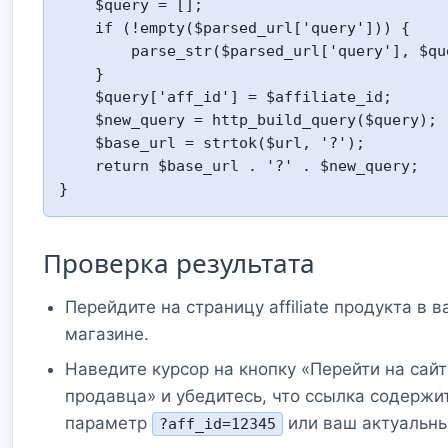
    $query = [];

    if (!empty($parsed_url['query'])) {

        parse_str($parsed_url['query'], $query);

    }

    $query['aff_id'] = $affiliate_id;

    $new_query = http_build_query($query);

    $base_url = strtok($url, '?');

    return $base_url . '?' . $new_query;

}
Проверка результата
Перейдите на страницу affiliate продукта в 
магазине.
Наведите курсор на кнопку «Перейти на сайт
продавца» и убедитесь, что ссылка содержи
параметр
или ваш актуальны
?aff_id=12345